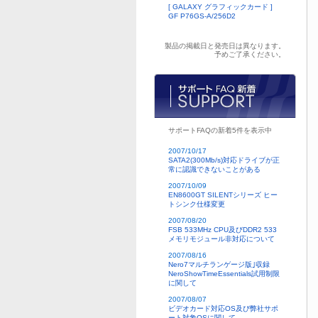
[ GALAXY グラフィックカード ]
GF P76GS-A/256D2
製品の掲載日と発売日は異なります。
予めご了承ください。
サポートFAQの新着5件を表示中
2007/10/17
SATA2(300Mb/s)対応ドライブが正
常に認識できないことがある
2007/10/09
EN8600GT SILENTシリーズ ヒー
トシンク仕様変更
2007/08/20
FSB 533MHz CPU及びDDR2 533
メモリモジュール非対応について
2007/08/16
Nero7マルチランゲージ版｣収録
NeroShowTimeEssentials試用制限
に関して
2007/08/07
ビデオカード対応OS及び弊社サポ
ート対象OSに関して