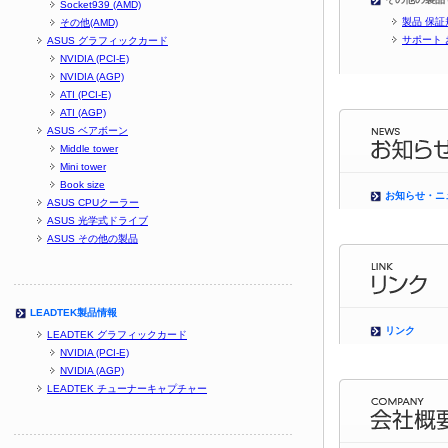
Socket939 (AMD)
製品 保証
その他(AMD)
サポート
ASUS グラフィックカード
NVIDIA (PCI-E)
NVIDIA (AGP)
ATI (PCI-E)
ATI (AGP)
ASUS ベアボーン
Middle tower
Mini tower
Book size
お知らせ・ニ
ASUS CPUクーラー
ASUS 光学式ドライブ
ASUS その他の製品
LEADTEK製品情報
リンク
LEADTEK グラフィックカード
NVIDIA (PCI-E)
NVIDIA (AGP)
LEADTEK チューナーキャプチャー