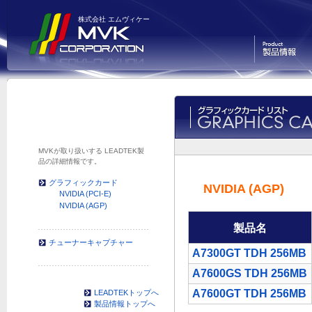
株式会社 エムヴィケー
製品情報
MVKが取り扱いする LEADTEK製
品の詳細情報です。
グラフィックカード
NVIDIA (AGP)
NVIDIA (PCI-E)
NVIDIA (AGP)
製品名
チューナーキャプチャー
A7300GT TDH 256MB
A7600GS TDH 256MB
A7600GT TDH 256MB
LEADTEKトップへ
製品情報トップへ