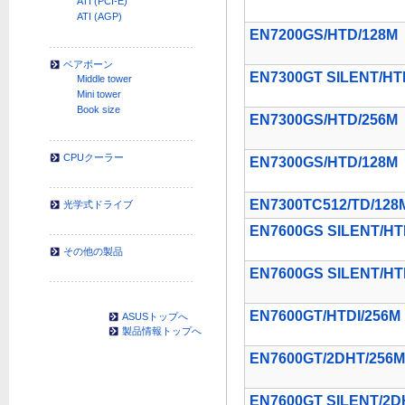
ATI (PCI-E)
ATI (AGP)
EN7200GS/HTD/128M
ベアボーン
EN7300GT SILENT/HT
Middle tower
Mini tower
Book size
EN7300GS/HTD/256M
CPUクーラー
EN7300GS/HTD/128M
EN7300TC512/TD/128
光学式ドライブ
EN7600GS SILENT/HT
その他の製品
EN7600GS SILENT/HT
EN7600GT/HTDI/256M
ASUSトップへ
製品情報トップへ
EN7600GT/2DHT/256M
EN7600GT SILENT/2D