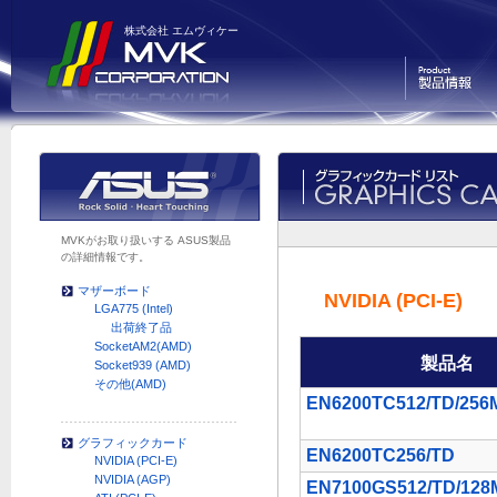
株式会社 エムヴィケー
製品情報
MVKがお取り扱いする ASUS製品
の詳細情報です。
マザーボード
NVIDIA (PCI-E)
LGA775 (Intel)
出荷終了品
SocketAM2(AMD)
製品名
Socket939 (AMD)
その他(AMD)
EN6200TC512/TD/256
グラフィックカード
EN6200TC256/TD
NVIDIA (PCI-E)
NVIDIA (AGP)
EN7100GS512/TD/128