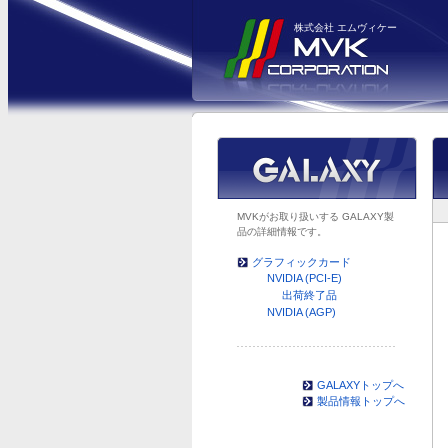
株式会社 エムヴィケー
MVKがお取り扱いする GALAXY製
品の詳細情報です。
グラフィックカード
NVIDIA (PCI-E)
出荷終了品
NVIDIA (AGP)
GALAXYトップへ
製品情報トップへ