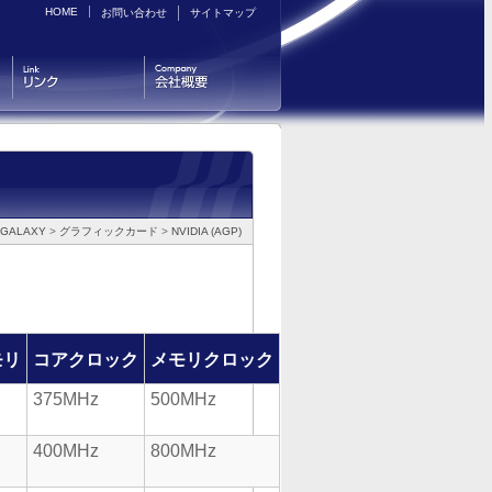
HOME
お問い合わせ
サイトマップ
リンク
会社概要
GALAXY
>
グラフィックカード
>
NVIDIA (AGP)
モリ
コアクロック
メモリクロック
375MHz
500MHz
400MHz
800MHz