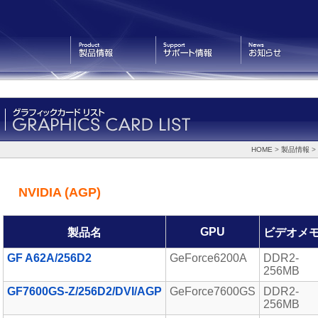
製品情報
サポート情報
お知らせ
HOME
>
製品情報
>
NVIDIA (AGP)
GPU
製品名
ビデオメ
GF A62A/256D2
GeForce6200A
DDR2-
256MB
GF7600GS-Z/256D2/DVI/AGP
GeForce7600GS
DDR2-
256MB