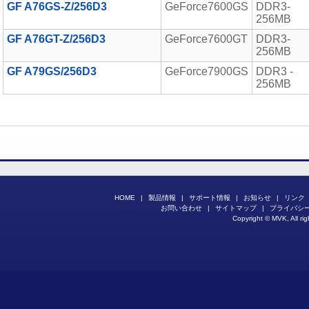
GF A76GS-Z/256D3
GeForce7600GS
DDR3-
256MB
GF A76GT-Z/256D3
GeForce7600GT
DDR3-
256MB
GF A79GS/256D3
GeForce7900GS
DDR3 -
256MB
HOME
|
製品情報
|
サポート情報
|
お知らせ
|
リンク
お問い合わせ
|
サイトマップ
|
プライバシ
Copyright © MVK, All rig