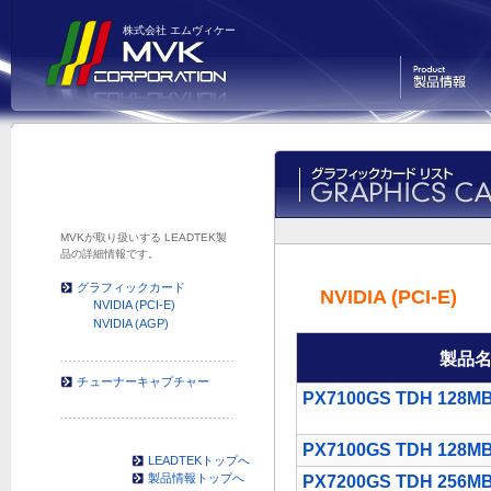
株式会社 エムヴィケー
製品情報
MVKが取り扱いする LEADTEK製
品の詳細情報です。
グラフィックカード
NVIDIA (PCI-E)
NVIDIA (PCI-E)
NVIDIA (AGP)
製品
チューナーキャプチャー
PX7100GS TDH 128MB
PX7100GS TDH 128MB
LEADTEKトップへ
製品情報トップへ
PX7200GS TDH 256MB