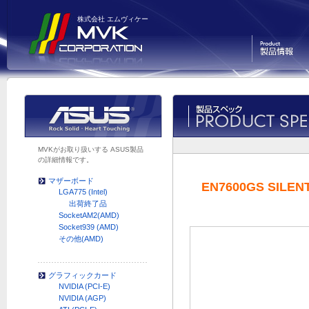
株式会社 エムヴィケー
製品情報
MVKがお取り扱いする ASUS製品
の詳細情報です。
マザーボード
EN7600GS SILEN
LGA775 (Intel)
出荷終了品
SocketAM2(AMD)
Socket939 (AMD)
その他(AMD)
グラフィックカード
NVIDIA (PCI-E)
NVIDIA (AGP)