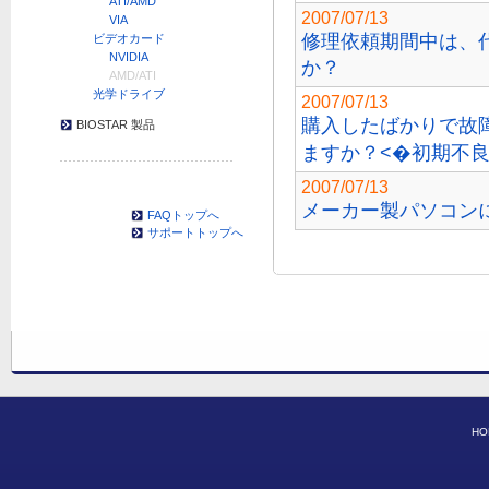
ATI/AMD
2007/07/13
VIA
修理依頼期間中は、
ビデオカード
NVIDIA
か？
AMD/ATI
光学ドライブ
2007/07/13
購入したばかりで故
BIOSTAR 製品
ますか？<�初期不良
2007/07/13
メーカー製パソコン
FAQトップへ
サポートトップへ
HO