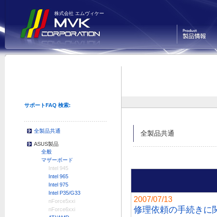
株式会社 エムヴィケー
製品情報
サポートFAQ 検索:
全製品共通
全製品共通
ASUS製品
全般
マザーボード
Intel 945
Intel 965
Intel 975
Intel P35/G33
2007/07/13
nForce5xxi
修理依頼の手続きに
nForce6xxi