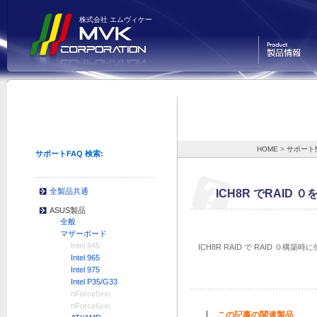
株式会社 エムヴィケー
製品情報
HOME
>
サポート
サポートFAQ 検索:
全製品共通
ICH8R でRAI
ASUS製品
全般
マザーボード
Intel 945
ICH8R RAID で RAID ０
Intel 965
Intel 975
Intel P35/G33
nForce5xxi
nForce6xxi
この記事の関連製品