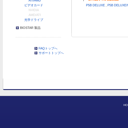
ATI/AMD
ビデオカード
P5B DELUXE
,
P5B DELUXE/
NVIDIA
AMD/ATI
光学ドライブ
BIOSTAR 製品
FAQトップへ
サポートトップへ
HO