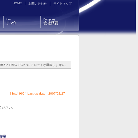
HOME
お問い合わせ
サイトマップ
リンク
会社概要
 965
> P5BのPCIe x1 スロットが機能しません。
[
Intel 965
] Last up date : 2007/02/27
てください。
情報