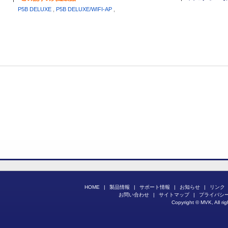
P5B DELUXE
,
P5B DELUXE/WIFI-AP
,
HOME
|
製品情報
|
サポート情報
|
お知らせ
|
リンク
お問い合わせ
|
サイトマップ
|
プライバシ
Copyright © MVK, All rig