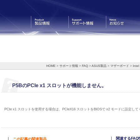
製品情報
サポート情報
お知らせ
HOME
>
サポート情報
>
FAQ
>
ASUS製品
>
マザーボード
>
Intel
P5BのPCIe x1 スロットが機能しません。
PCIe x1 スロットを使用する場合は、PCIeX16 スロットをBIOSで x2 モードに設定し
関連するFAQ
この記事の関連製品