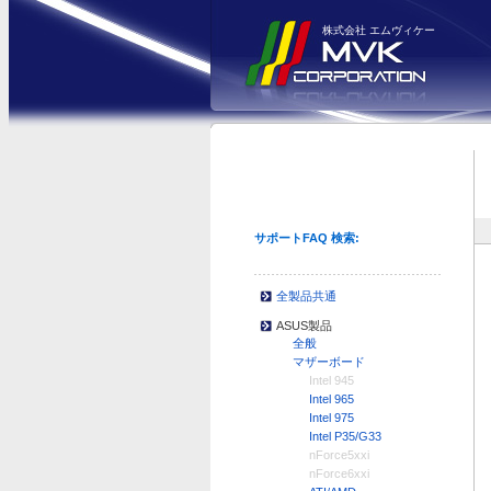
株式会社 エムヴィケー
サポートFAQ 検索:
全製品共通
ASUS製品
全般
マザーボード
Intel 945
Intel 965
Intel 975
Intel P35/G33
nForce5xxi
nForce6xxi