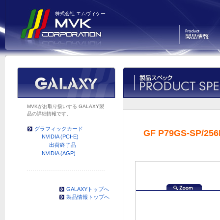
株式会社 エムヴィケー
製品情報
MVKがお取り扱いする GALAXY製
品の詳細情報です。
グラフィックカード
GF P79GS-SP/256
NVIDIA (PCI-E)
出荷終了品
NVIDIA (AGP)
GALAXYトップへ
製品情報トップへ