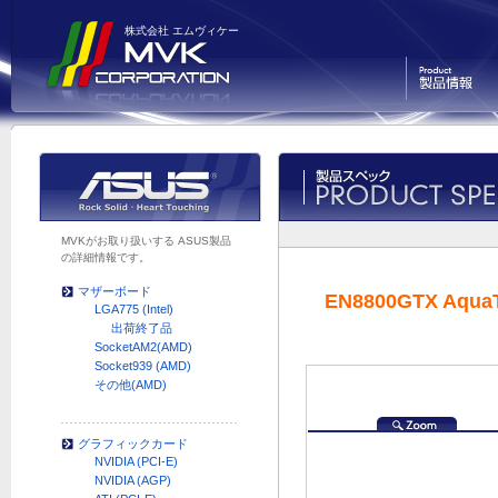
株式会社 エムヴィケー
製品情報
MVKがお取り扱いする ASUS製品
の詳細情報です。
マザーボード
EN8800GTX Aqua
LGA775 (Intel)
出荷終了品
SocketAM2(AMD)
Socket939 (AMD)
その他(AMD)
グラフィックカード
NVIDIA (PCI-E)
NVIDIA (AGP)