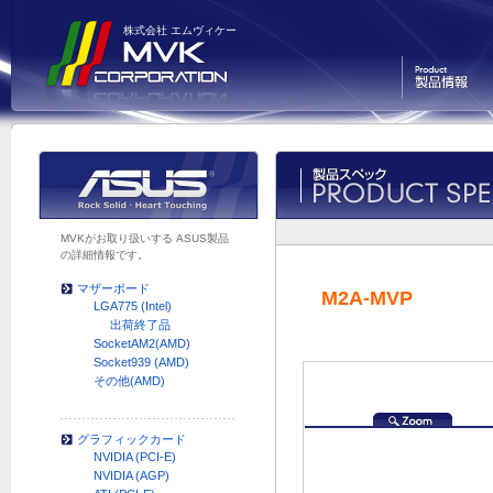
株式会社 エムヴィケー
製品情報
MVKがお取り扱いする ASUS製品
の詳細情報です。
マザーボード
M2A-MVP
LGA775 (Intel)
出荷終了品
SocketAM2(AMD)
Socket939 (AMD)
その他(AMD)
グラフィックカード
NVIDIA (PCI-E)
NVIDIA (AGP)