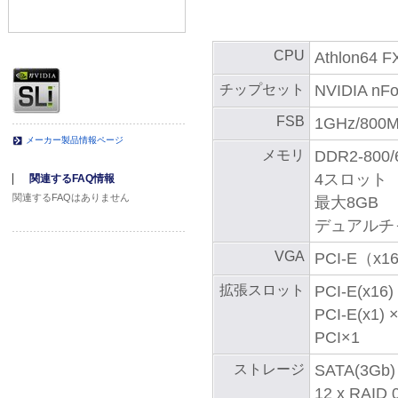
CPU
Athlon64 F
チップセット
NVIDIA nFo
FSB
1GHz/800M
メーカー製品情報ページ
メモリ
DDR2-800/
4スロット
関連するFAQ情報
関連するFAQはありません
最大8GB
デュアルチ
VGA
PCI-E（x1
拡張スロット
PCI-E(x16)
PCI-E(x1) 
PCI×1
ストレージ
SATA(3Gb)
12 x RAID 