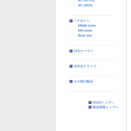
ATI (PCI-E)
ATI (AGP)
ベアボーン
Middle tower
Mini tower
Book size
CPUクーラー
光学式ドライブ
その他の製品
ASUSトップへ
製品情報トップへ