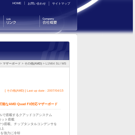
HOME
お問い合わせ
サイトマップ
リンク
会社概要
>
マザーボード
>
その他(AMD)
> L1N64 SLI WS
[
その他(AMD)
] Last up date : 2007/04/15
なAMD Quad FX対応マザーボード
デュアルで搭載するクアッドコアシステム
ップセット搭載
2つ搭載、チップタンタルコンデンサを
向上
トを強力に冷却