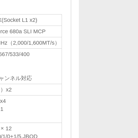
X(Socket L1 x2)
rce 680a SLI MCP
Hz（2,000/1,600MT/s）
667/533/400
ャンネル対応
6）x2
 x4
×1
 × 12
0/1/0+1/5,JBOD