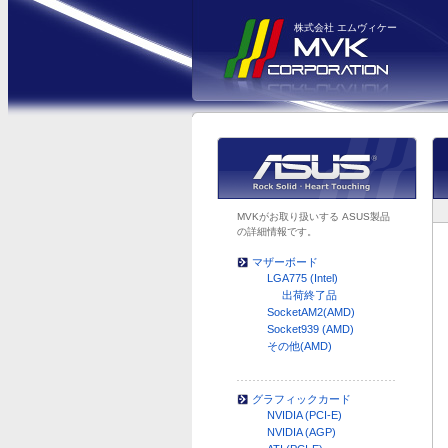
株式会社 エムヴィケー
MVKがお取り扱いする ASUS製品
の詳細情報です。
マザーボード
LGA775 (Intel)
出荷終了品
SocketAM2(AMD)
Socket939 (AMD)
その他(AMD)
グラフィックカード
NVIDIA (PCI-E)
NVIDIA (AGP)