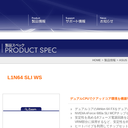
製品情報
サポート情報
お知らせ
HOME
>
製品情報
>
ASUS
L1N64 SLI WS
デュアルCPUでクアッドコア環境を構築可能
デュアルコアのAthlon 64 FXを
NVIDIA nForce 680a SLI MCPチ
安定性を高める8フェーズ電源回路を
VRM部分に採用するなど、安定性を
ヒートパイプを利用してチップセッ