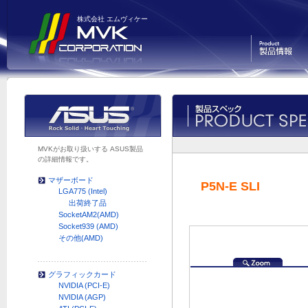
株式会社 エムヴィケー
製品情報
MVKがお取り扱いする ASUS製品
の詳細情報です。
マザーボード
P5N-E SLI
LGA775 (Intel)
出荷終了品
SocketAM2(AMD)
Socket939 (AMD)
その他(AMD)
グラフィックカード
NVIDIA (PCI-E)
NVIDIA (AGP)